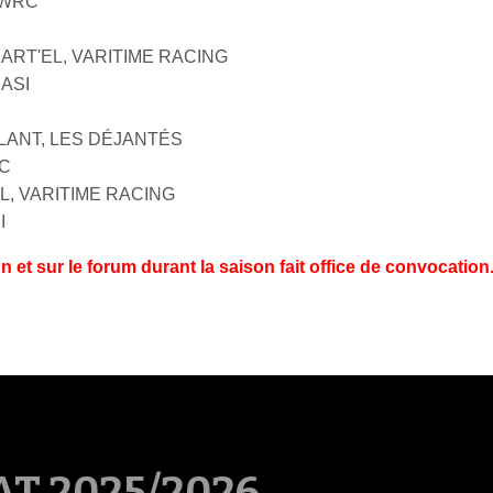
, WRC
KART'EL, VARITIME RACING
 ASI
OLANT, LES DÉJANTÉS
RC
L, VARITIME RACING
I
ion et sur le forum durant la saison fait office de convocation
T 2025/2026