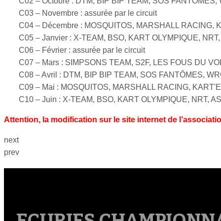
C02 – Octobre : DTM, BIP BIP TEAM, SOS FANTÔMES
C03 – Novembre : assurée par le circuit
C04 – Décembre : MOSQUITOS, MARSHALL RACING, 
C05 – Janvier : X-TEAM, BSO, KART OLYMPIQUE, NRT,
C06 – Février : assurée par le circuit
C07 – Mars : SIMPSONS TEAM, S2F, LES FOUS DU V
C08 – Avril : DTM, BIP BIP TEAM, SOS FANTÔMES, W
C09 – Mai : MOSQUITOS, MARSHALL RACING, KART'E
C10 – Juin : X-TEAM, BSO, KART OLYMPIQUE, NRT, AS
Attention, la modification sur le site internet de l’associat
next
prev
ECURIES CHAMPIONNA