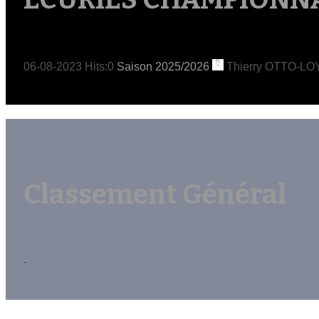
06-08-2023
Hits:
0
Saison 2025/2026
Thierry OTTO-LO
Classement Général
-