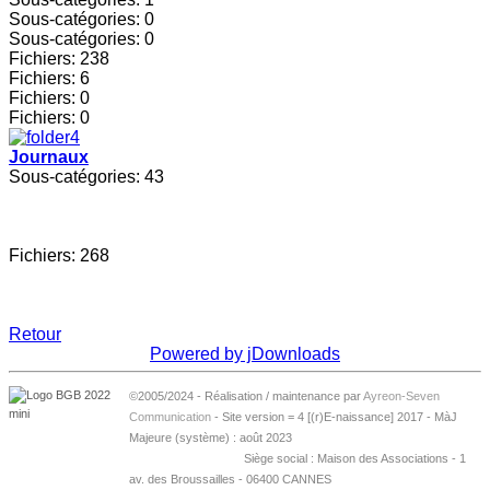
Sous-catégories: 0
Sous-catégories: 0
Fichiers: 238
Fichiers: 6
Fichiers: 0
Fichiers: 0
Journaux
Sous-catégories: 43
Fichiers: 268
Retour
Powered by jDownloads
©2005/2024 - Réalisation / maintenance par
Ayreon-Seven
Communication
- Site version = 4 [(r)E-naissance] 2017 - MàJ
Majeure (système) : août 2023
Siège social : Maison des Associations - 1
av. des Broussailles - 06400 CANNES